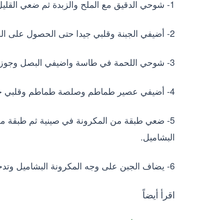
1- شوحي الدقيق مع الملح والزبدة ثم ضعي القليل من اللبن ومكعب مرقة.
2- أضيفي الجبنة وقلبي جيدا حتى الحصول على القوام المناسب.
3- شوحي اللحمة في طاسة واضيفي البصل وجوزة الطيب والملح والفلفل حتى يتغير لون اللحمة.
4- أضيفي عصير طماطم وصلصة طماطم وقلبي جيدا.
5- ضعي طبقة من المكرونة في صينية ثم طبقة م
البشاميل.
6- يضاف الجبن على وجه المكرونة البشاميل وتدخل الفرن حتى تمام النضج.
اقرأ أيضاً