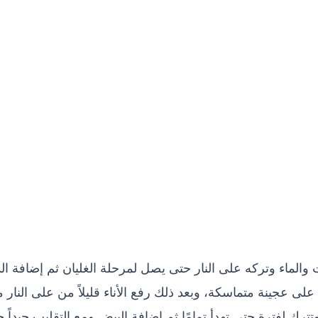
 والماء وتركه على النار حتى يصل لمرحلة الغليان ثم إضافة ال
على عجينة متماسكة، وبعد ذلك رفع الأناء قليلاً من على النار م
ترك لفترة حتى تهدأ تمامًا ثم إضافة البيض ومع التقليب جيداً 