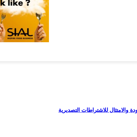
نات وتقارير
سلامة الغذاء والتشريعات
المعارض واللوجستيات
دليل
 والامتثال للاشتراطات التصديرية