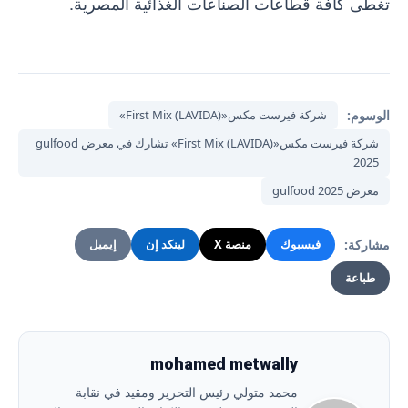
تغطى كافة قطاعات الصناعات الغذائية المصرية.
الوسوم:
شركة فيرست مكس«First Mix (LAVIDA)»
شركة فيرست مكس«First Mix (LAVIDA)» تشارك في معرض gulfood
2025
معرض gulfood 2025
مشاركة:
فيسبوك
منصة X
لينكد إن
إيميل
طباعة
mohamed metwally
محمد متولي رئيس التحرير ومقيد في نقابة