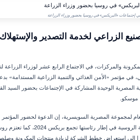
 إجتماعات «البريكس» في روسيا بحضور وزراء الزراعة
نيع الزراعي لخدمة التصدير والإستهلاك
نة والمركزات، في الاجتماع الرابع عشر لوزراء الزراعة لت
لال الفترة 27 و28 يونيو الحالي، في مؤتمر «الأمن الغذائي والتنمية الزراعية المستدامة» بد
ة المصرية الوحيدة المشاركة في الإجتماعات بحضور السيد الق
 موسكو.
عام لمجموعة المصرية السويسرية، إن الدعوة لحضور المؤتمر
واجتماعات بريكس 2024 جاءت من وزارة الزراعة الروسية في إطار رئاستها تجمع بريكس 2024، ك
وبر المقبل، مشيرا إلي إستعراض خطط الشركة لزيادة منتجات المكرونة وصلص