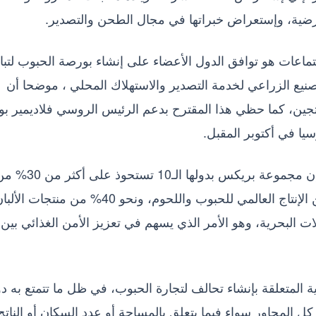
لأرضية، وإستعراض خبراتها في مجال الطحن والتصدير.
تماعات هو توافق الدول الأعضاء على إنشاء بورصة الحبوب لتبا
صنيع الزراعي لخدمة التصدير والاستهلاك المحلي ، موضحا أن
جين، كما حظي هذا المقترح بدعم الرئيس الروسي فلاديمير بو
ا في أكتوبر المقبل.
أوضح مدير عام المجموعة المصرية السويسرية، إن مجموعة بريكس بدولها الـ10 تستحوذ على 
إقتصاديا الأراضي الزراعية العالمية، ونحو 40% من الإنتاج العالمي للحبوب واللحوم، ونحو 40% من منتجات
المأكولات البحرية، وهو الأمر الذي يسهم في تعزيز الأمن الغذائي بين
 المتعلقة بإنشاء تحالف لتجارة الحبوب، في ظل ما تتمتع به د
المحاور سواء فيما يتعلق بالمساحة أو عدد السكان أو الناتج