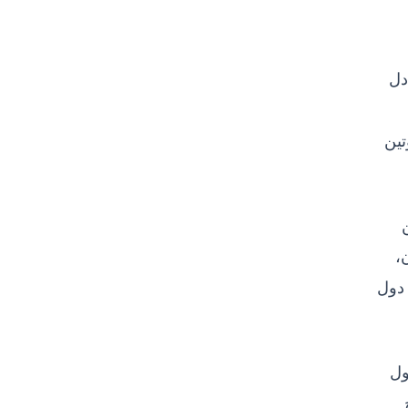
دل
تين
أكثر من 30% من
 الألبان،
 دول
ول