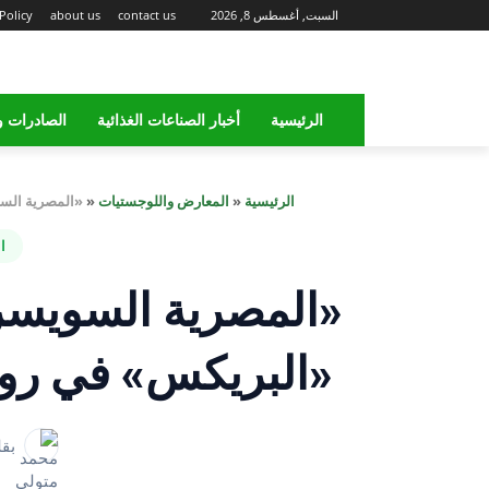
السبت, أغسطس 8, 2026
contact us
about us
Policy
الرئيسية
أخبار الصناعات الغذائية
الصادرات و
الرئيسية
«
المعارض واللوجستيات
«
«المصرية السو
ا
«المصرية السويسر
«البريكس» في روس
بقل