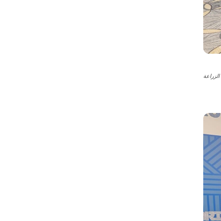
لزراعة