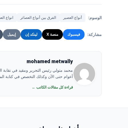
الوسوم:
أنواع العصير
الفرق بين أنواع العصائر
انواع الع
مشاركة:
فيسبوك
منصة X
لينكد إن
إيميل
mohamed metwally
أعوام حتى الآن وكذلك التخصص في كتابة المو
قراءة كل مقالات الكاتب ←