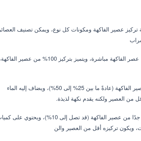
ة تركيز عصير الفاكهة ومكونات كل نوع، ويمكن تصنيف العصائر
شراب
العصير : هو المشروب الذي يتم الحصول عليه من عصر الفاكهة مباشرة، ويتميز بتركيز 100% من عصير الفاكهة
النكتار : هو مشروب يحتوي على نسبة أقل من عصير الفاكهة (عادةً ما بين 25% إلى 50%)، ويضاف إليه الماء
ل من العصير ولكنه يقدم نكهة لذيذة.
الشراب : هو مشروب يحتوي على نسبة منخفضة جدًا من عصير الفاكهة (قد تصل إلى 10%)، ويحتوي على 
ات، ويكون تركيزه أقل من العصير والن