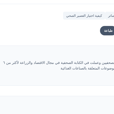
صائر
كيفية اختيار العصير الصحي
طباعة
محمد متولي رئيس التحرير ومقيد في نقابة الصحفيين وعملت في الكتابة الصحفية في مجال الاقتصاد والزراعة لأكثر من ٦
ضوعات المتعلقة بالصناعات الغذائية