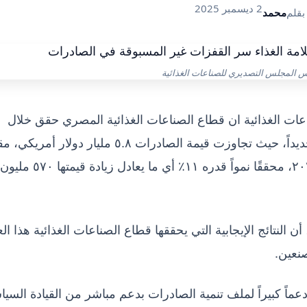
2 ديسمبر 2025
بقلم
محمد
س المجلس التصديري للصناعات الغذائية
ت الغذائية ان قطاع الصناعات الغذائية المصري حقق خلال
الأشهر العشرة الأولى من عام ٢٠٢٥ أداءً قياسياً جديداً، حيث تجاوزت قيمة الصادرات ٥.٨ مليار دو
بنحو ٥.٢ مليار دولار خلال نفس الفترة من عام ٢٠٢٤، محققًا نمواً قدره ١١٪ أي ما يعادل زيادة قيمتها ٥٧٠ مليون
النتائج الإيجابية التي يحققها قطاع الصناعات الغذائية هذا الع
صنعين.
دعماً كبيراً لملف تنمية الصادرات بدعم مباشر من القيادة السيا